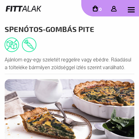
To
0
SPENÓTOS-GOMBÁS PITE
Ajánlom egy-egy szeletét reggelire vagy ebédre. Ráadásul
a tölteléke bármilyen zöldséggel ízlés szerint variálható.