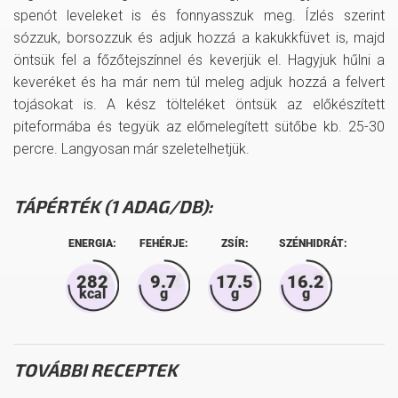
spenót leveleket is és fonnyasszuk meg. Ízlés szerint
sózzuk, borsozzuk és adjuk hozzá a kakukkfüvet is, majd
öntsük fel a főzőtejszínnel és keverjük el. Hagyjuk hűlni a
keveréket és ha már nem túl meleg adjuk hozzá a felvert
tojásokat is. A kész tölteléket öntsük az előkészített
piteformába és tegyük az előmelegített sütőbe kb. 25-30
percre. Langyosan már szeletelhetjük.
TÁPÉRTÉK (1 ADAG/DB):
ENERGIA:
FEHÉRJE:
ZSÍR:
SZÉNHIDRÁT:
282
9.7
17.5
16.2
kcal
g
g
g
TOVÁBBI RECEPTEK