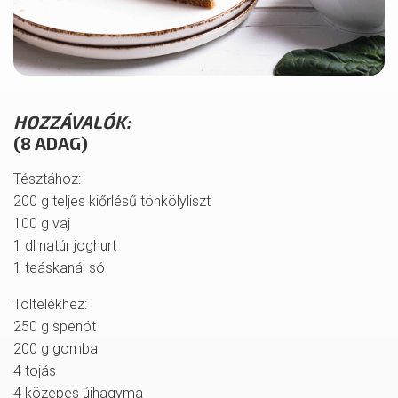
HOZZÁVALÓK:
(8 ADAG)
Tésztához:
200 g teljes kiőrlésű tönkölyliszt
100 g vaj
1 dl natúr joghurt
1 teáskanál só
Töltelékhez:
250 g spenót
200 g gomba
4 tojás
4 közepes újhagyma