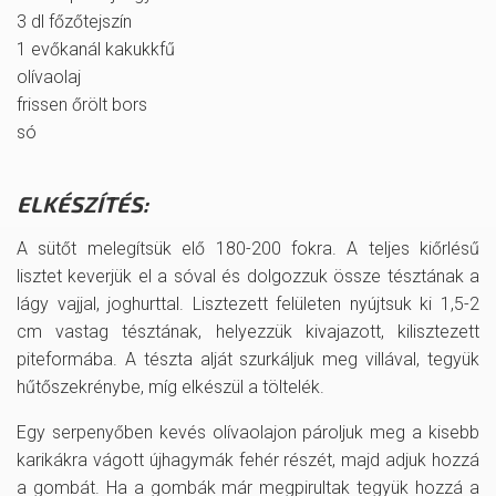
3 dl főzőtejszín
1 evőkanál kakukkfű
olívaolaj
frissen őrölt bors
só
ELKÉSZÍTÉS:
A sütőt melegítsük elő 180-200 fokra. A teljes kiőrlésű
lisztet keverjük el a sóval és dolgozzuk össze tésztának a
lágy vajjal, joghurttal. Lisztezett felületen nyújtsuk ki 1,5-2
cm vastag tésztának, helyezzük kivajazott, kilisztezett
piteformába. A tészta alját szurkáljuk meg villával, tegyük
hűtőszekrénybe, míg elkészül a töltelék.
Egy serpenyőben kevés olívaolajon pároljuk meg a kisebb
karikákra vágott újhagymák fehér részét, majd adjuk hozzá
a gombát. Ha a gombák már megpirultak tegyük hozzá a