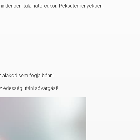
indenben található cukor. Péksüteményekben,
z alakod sem fogja bánni.
az édesség utáni sóvárgást!