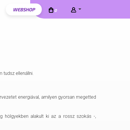
WEBSHOP
0
tudsz ellenállni.
zervezetet energiával, amilyen gyorsan megetted
eg hölgyekben alakult ki az a rossz szokás -,