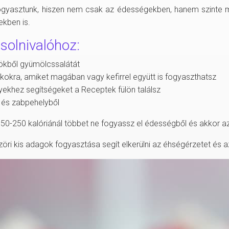
ogyasztunk, hiszen nem csak az édességekben, hanem szinte m
ekben is.
solnivalóhoz:
ökből gyümölcssalátát
kokra, amiket magában vagy kefirrel együtt is fogyaszthatsz
ekhez segítségeket a Receptek fülön találsz
 és zabpehelyből
150-250 kalóriánál többet ne fogyassz el édességből és akkor a
szöri kis adagok fogyasztása segít elkerülni az éhségérzetet és 