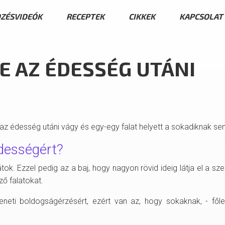
ZÉSVIDEÓK
RECEPTEK
CIKKEK
KAPCSOLAT
E AZ ÉDESSÉG UTÁNI
 az édesség utáni vágy és egy-egy falat helyett a sokadiknak sem 
dességért?
ok. Ezzel pedig az a baj, hogy nagyon rövid ideig látja el a s
ő falatokat.
eneti boldogságérzésért, ezért van az, hogy sokaknak, - fől