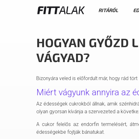
RITÁRÓL
ED
HOGYAN GYŐZD L
VÁGYAD?
Bizonyára veled is előfordult már, hogy rád tört
Miért vágyunk annyira az é
Az édességek cukrokból állnak, amik szénhidrát
olyan gyorsan kívánja a szervezeted a következ
A cukor felelős az endorfin termelésért, átm
édességekbe fojtják bánatukat.