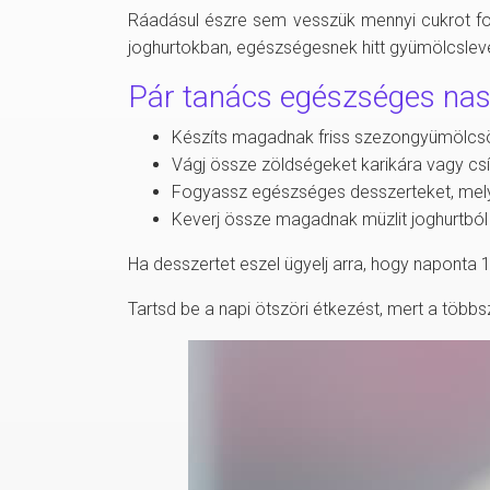
Ráadásul észre sem vesszük mennyi cukrot f
joghurtokban, egészségesnek hitt gyümölcslev
Pár tanács egészséges nas
Készíts magadnak friss szezongyümölcs
Vágj össze zöldségeket karikára vagy csí
Fogyassz egészséges desszerteket, mely
Keverj össze magadnak müzlit joghurtból
Ha desszertet eszel ügyelj arra, hogy naponta 
Tartsd be a napi ötszöri étkezést, mert a több