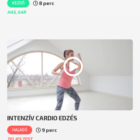
8 perc
KEZDŐ
HAS, KAR
INTENZÍV CARDIO EDZÉS
9 perc
HALADÓ
TELJES TEST