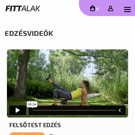
To
0
EDZÉSVIDEÓK
FELSŐTEST EDZÉS