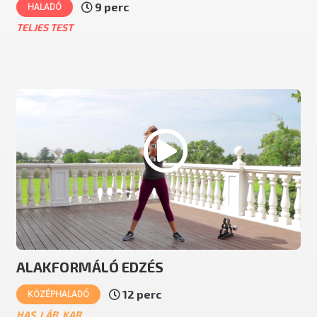
9 perc
HALADÓ
TELJES TEST
ALAKFORMÁLÓ EDZÉS
12 perc
KÖZÉPHALADÓ
HAS, LÁB, KAR