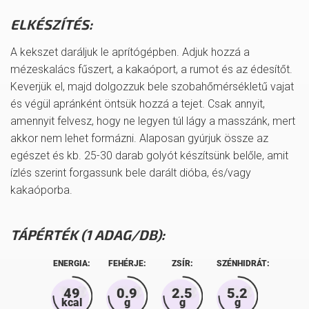
ELKÉSZÍTÉS:
A kekszet daráljuk le aprítógépben. Adjuk hozzá a
mézeskalács fűszert, a kakaóport, a rumot és az édesítőt.
Keverjük el, majd dolgozzuk bele szobahőmérsékletű vajat
és végül apránként öntsük hozzá a tejet. Csak annyit,
amennyit felvesz, hogy ne legyen túl lágy a masszánk, mert
akkor nem lehet formázni. Alaposan gyúrjuk össze az
egészet és kb. 25-30 darab golyót készítsünk belőle, amit
ízlés szerint forgassunk bele darált dióba, és/vagy
kakaóporba.
TÁPÉRTÉK (1 ADAG/DB):
ENERGIA:
FEHÉRJE:
ZSÍR:
SZÉNHIDRÁT:
49
0.9
2.5
5.2
kcal
g
g
g