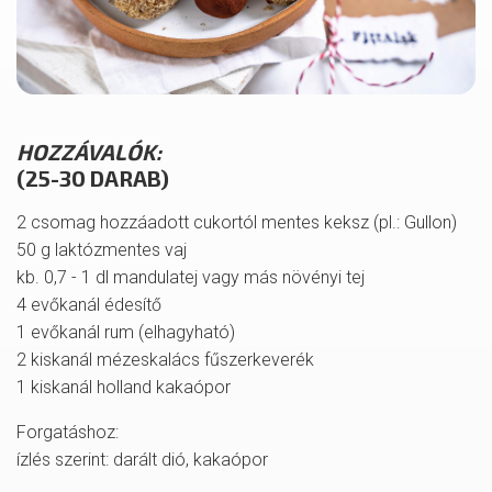
HOZZÁVALÓK:
(25-30 DARAB)
2 csomag hozzáadott cukortól mentes keksz (pl.: Gullon)
50 g laktózmentes vaj
kb. 0,7 - 1 dl mandulatej vagy más növényi tej
4 evőkanál édesítő
1 evőkanál rum (elhagyható)
2 kiskanál mézeskalács fűszerkeverék
1 kiskanál holland kakaópor
Forgatáshoz:
ízlés szerint: darált dió, kakaópor