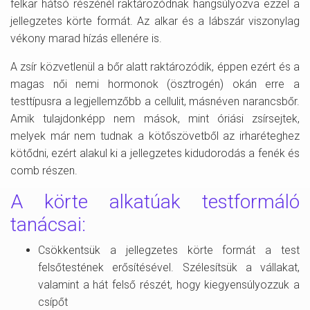
felkar hátsó részénél raktározódnak hangsúlyozva ezzel a
jellegzetes körte formát. Az alkar és a lábszár viszonylag
vékony marad hízás ellenére is.
A zsír közvetlenül a bőr alatt raktározódik, éppen ezért és a
magas női nemi hormonok (ösztrogén) okán erre a
testtípusra a legjellemzőbb a cellulit, másnéven narancsbőr.
Amik tulajdonképp nem mások, mint óriási zsírsejtek,
melyek már nem tudnak a kötőszövetből az irharéteghez
kötődni, ezért alakul ki a jellegzetes kidudorodás a fenék és
comb részen.
A körte alkatúak testformáló
tanácsai:
Csökkentsük a jellegzetes körte formát a test
felsőtestének erősítésével. Szélesítsük a vállakat,
valamint a hát felső részét, hogy kiegyensúlyozzuk a
csípőt