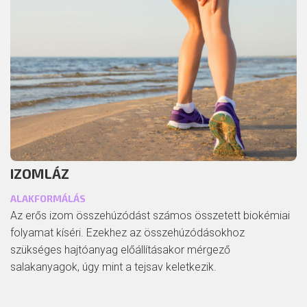
IZOMLÁZ
ALAKFORMÁLÁS
Az erős izom összehúzódást számos összetett biokémiai
folyamat kíséri. Ezekhez az összehúzódásokhoz
szükséges hajtóanyag előállításakor mérgező
salakanyagok, úgy mint a tejsav keletkezik.