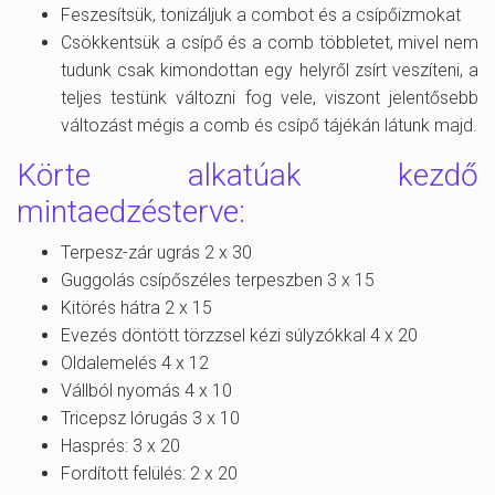
Feszesítsük, tonizáljuk a combot és a csípőizmokat
Csökkentsük a csípő és a comb többletet, mivel nem
tudunk csak kimondottan egy helyről zsírt veszíteni, a
teljes testünk változni fog vele, viszont jelentősebb
változást mégis a comb és csípő tájékán látunk majd.
Körte alkatúak kezdő
mintaedzésterve:
Terpesz-zár ugrás 2 x 30
Guggolás csípőszéles terpeszben 3 x 15
Kitörés hátra 2 x 15
Evezés döntött törzzsel kézi súlyzókkal 4 x 20
Oldalemelés 4 x 12
Vállból nyomás 4 x 10
Tricepsz lórugás 3 x 10
Hasprés: 3 x 20
Fordított felülés: 2 x 20