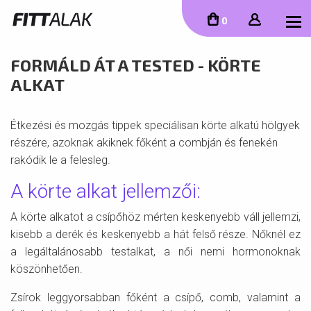
To
0
FORMÁLD ÁT A TESTED - KÖRTE
ALKAT
Étkezési és mozgás tippek speciálisan körte alkatú hölgyek
részére, azoknak akiknek főként a combján és fenekén
rakódik le a felesleg.
A körte alkat jellemzői:
A körte alkatot a csípőhöz mérten keskenyebb váll jellemzi,
kisebb a derék és keskenyebb a hát felső része. Nőknél ez
a legáltalánosabb testalkat, a női nemi hormonoknak
köszönhetően.
Zsírok leggyorsabban főként a csípő, comb, valamint a