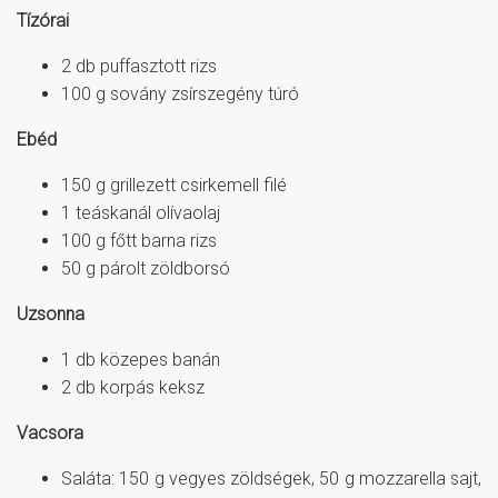
Tízórai
2 db puffasztott rizs
100 g sovány zsírszegény túró
Ebéd
150 g grillezett csirkemell filé
1 teáskanál olívaolaj
100 g főtt barna rizs
50 g párolt zöldborsó
Uzsonna
1 db közepes banán
2 db korpás keksz
Vacsora
Saláta: 150 g vegyes zöldségek, 50 g mozzarella sajt,