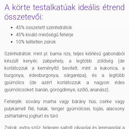
A körte testalkatúak ideális étrend
összetevői:
45% összetett szénhidrátok
45% kiváló minőségű fehérje
10% telítetlen zsírok
Szénhidrátok: mint pl. barna rizs, teljes kiőrlésű gabonából
készült kenyér, zabpehely, a legtöbb zöldség (de
korlátozzuk a keményítő bevitelt, mint a kukorica, a
burgonya, édesburgonya, sárgarépa), és a legtöbb
gyümölcs (de azért korlátozzuk a nagyon édes
gyümölcsöket: banán, görögdinnye, szőlő, ananász).
Fehérjék: sovány marha vagy bárány hús, csirke vagy
pulykamell filé, halak, tenger gyümölcsei, tojás, alacsony
zsírtartalmú joghurt és túró
Zsírok: extra szűz, hidegen sajtolt olívaolaj és lenmagolaj a