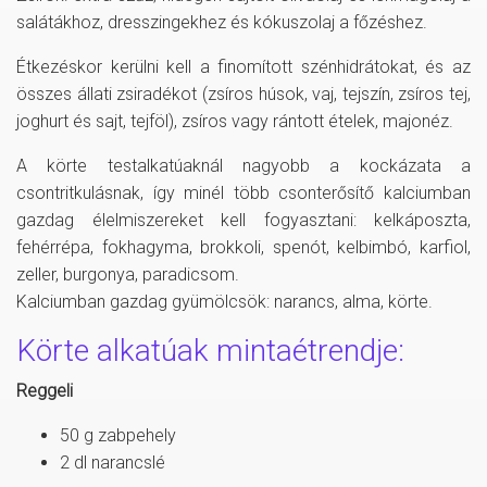
salátákhoz, dresszingekhez és kókuszolaj a főzéshez.
Étkezéskor kerülni kell a finomított szénhidrátokat, és az
összes állati zsiradékot (zsíros húsok, vaj, tejszín, zsíros tej,
joghurt és sajt, tejföl), zsíros vagy rántott ételek, majonéz.
A körte testalkatúaknál nagyobb a kockázata a
csontritkulásnak, így minél több csonterősítő kalciumban
gazdag élelmiszereket kell fogyasztani: kelkáposzta,
fehérrépa, fokhagyma, brokkoli, spenót, kelbimbó, karfiol,
zeller, burgonya, paradicsom.
Kalciumban gazdag gyümölcsök: narancs, alma, körte.
Körte alkatúak mintaétrendje:
Reggeli
50 g zabpehely
2 dl narancslé