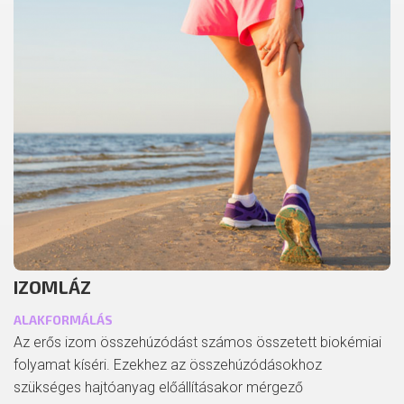
IZOMLÁZ
ALAKFORMÁLÁS
Az erős izom összehúzódást számos összetett biokémiai
folyamat kíséri. Ezekhez az összehúzódásokhoz
szükséges hajtóanyag előállításakor mérgező