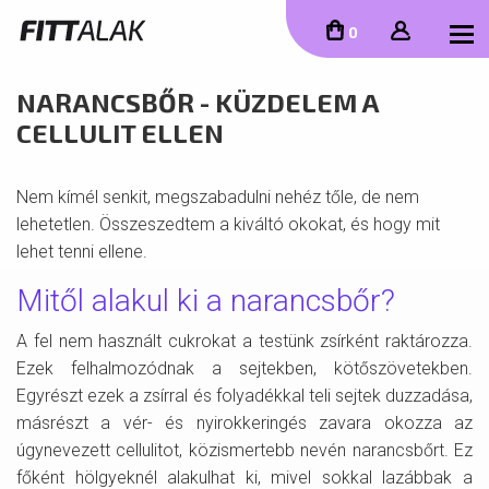
To
0
NARANCSBŐR - KÜZDELEM A
CELLULIT ELLEN
Nem kímél senkit, megszabadulni nehéz tőle, de nem
lehetetlen. Összeszedtem a kiváltó okokat, és hogy mit
lehet tenni ellene.
Mitől alakul ki a narancsbőr?
A fel nem használt cukrokat a testünk zsírként raktározza.
Ezek felhalmozódnak a sejtekben, kötőszövetekben.
Egyrészt ezek a zsírral és folyadékkal teli sejtek duzzadása,
másrészt a vér- és nyirokkeringés zavara okozza az
úgynevezett cellulitot, közismertebb nevén narancsbőrt. Ez
főként hölgyeknél alakulhat ki, mivel sokkal lazábbak a