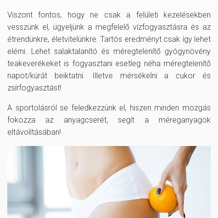
Viszont fontos, hogy ne csak a felületi kezelésekben
vesszünk el, ügyeljünk a megfelelő vízfogyasztásra és az
étrendünkre, életvitelünkre. Tartós eredményt csak így lehet
elérni. Lehet salaktalanító és méregtelenítő gyógynövény
teakeverékeket is fogyasztani esetleg néha méregtelenítő
napot/kúrát beiktatni. Illetve mérsékelni a cukor és
zsírfogyasztást!
A sportolásról se feledkezzünk el, hiszen minden mozgás
fokozza az anyagcserét, segít a méreganyagok
eltávolításában!