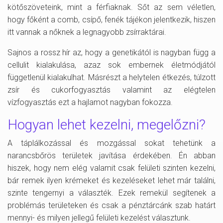
kötőszöveteink, mint a férfiaknak. Sőt az sem véletlen,
hogy főként a comb, csípő, fenék tájékon jelentkezik, hiszen
itt vannak a nőknek a legnagyobb zsírraktárai.
Sajnos a rossz hír az, hogy a genetikától is nagyban függ a
cellulit kialakulása, azaz sok embernek életmódjától
függetlenül kialakulhat. Másrészt a helytelen étkezés, túlzott
zsír és cukorfogyasztás valamint az elégtelen
vízfogyasztás ezt a hajlamot nagyban fokozza.
Hogyan lehet kezelni, megelőzni?
A táplálkozással és mozgással sokat tehetünk a
narancsbőrös területek javítása érdekében. Én abban
hiszek, hogy nem elég valamit csak felületi szinten kezelni,
bár remek ilyen krémeket és kezeléseket lehet már találni,
szinte tengernyi a választék. Ezek remekül segítenek a
problémás területeken és csak a pénztárcánk szab határt
mennyi- és milyen jellegű felületi kezelést választunk.